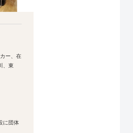
ワーカー、在
川、東
設に団体