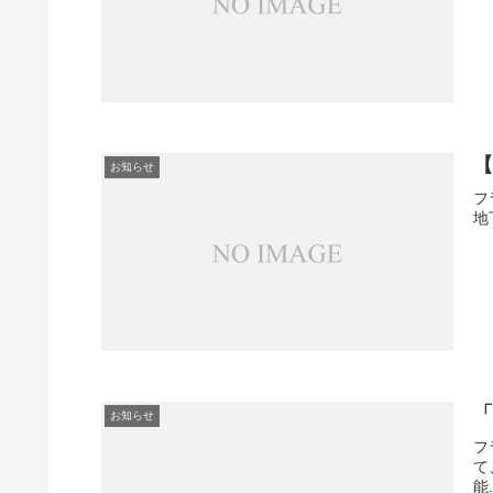
【
お知らせ
フ
地
「
お知らせ
フ
て
能.