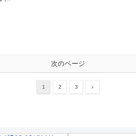
次のページ
次
1
2
3
へ