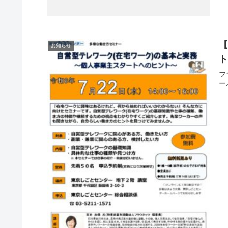
【
お知らせ
フ
ー